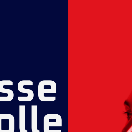
sse
olle